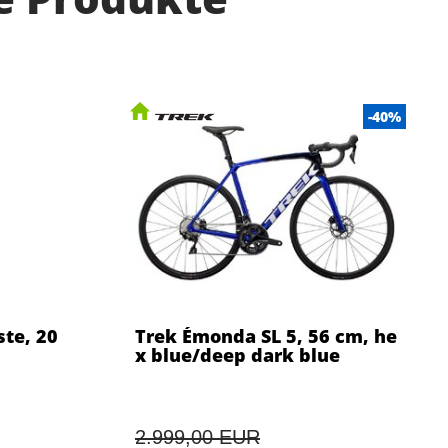
-40%
te, 20
Trek Émonda SL 5, 56 cm, he
x blue/deep dark blue
2.999,00 EUR