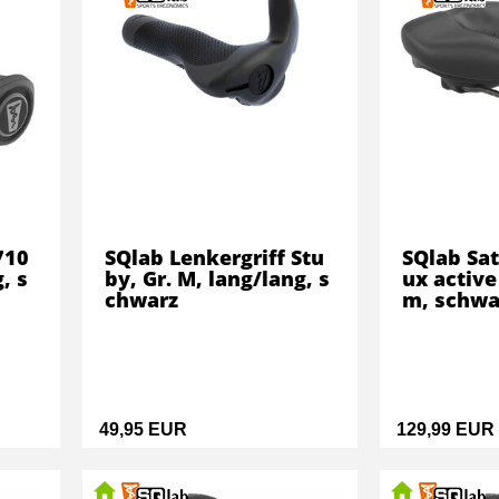
710
SQlab Lenkergriff Stu
SQlab Sat
g, s
by, Gr. M, lang/lang, s
ux active
chwarz
m, schwa
49,95 EUR
129,99 EUR