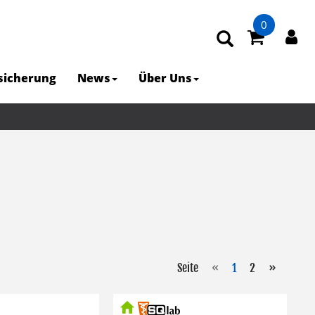
0
rsicherung
News
Über Uns
Seite
«
1
2
»