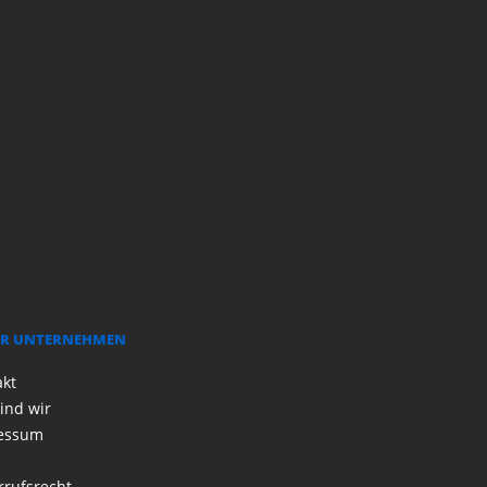
R UNTERNEHMEN
akt
ind wir
essum
rrufsrecht