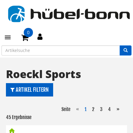
0
Toggle navigation
Roeckl Sports
ARTIKEL FILTERN
Seite
«
1
2
3
4
»
45 Ergebnisse