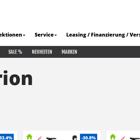
ektionen
Service
Leasing / Finanzierung / Ve
SALE %
NEUHEITEN
MARKEN
rion
-33.4%
-30.8%