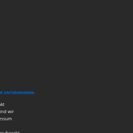
R UNTERNEHMEN
akt
ind wir
essum
rrufsrecht