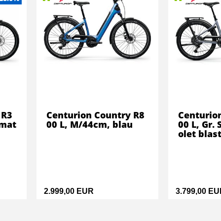
 R3
Centurion Country R8
Centurio
 mat
00 L, M/44cm, blau
00 L, Gr. 
olet blas
2.999,00 EUR
3.799,00 E