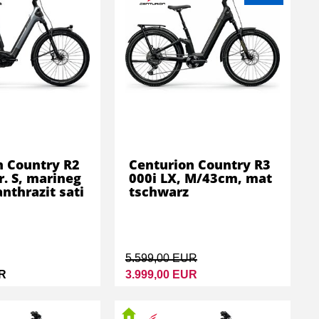
n Country R2
Centurion Country R3
r. S, marineg
000i LX, M/43cm, mat
nthrazit sati
tschwarz
5.599,00 EUR
UR
3.999,00 EUR