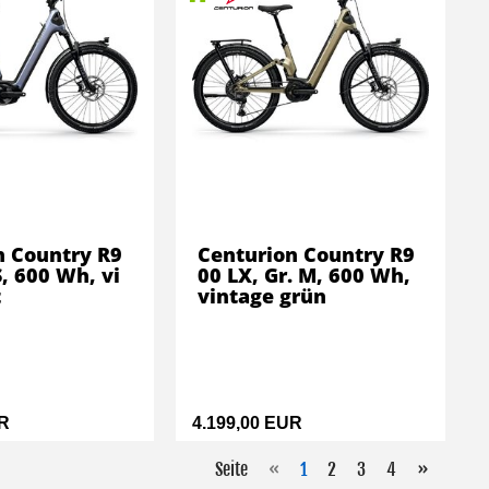
n Country R9
Centurion Country R9
S, 600 Wh, vi
00 LX, Gr. M, 600 Wh,
t
vintage grün
UR
4.199,00 EUR
Seite
«
1
2
3
4
»