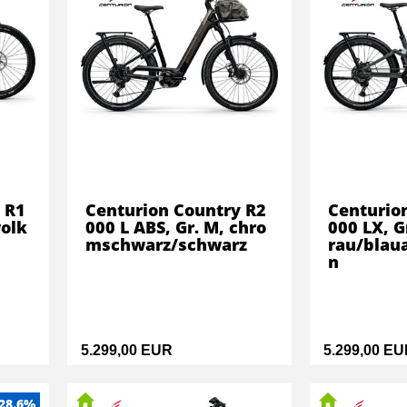
 R1
Centurion Country R2
Centurio
olk
000 L ABS, Gr. M, chro
000 LX, G
mschwarz/schwarz
rau/blaua
n
5.299,00 EUR
5.299,00 E
-28.6%