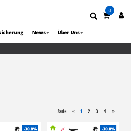
0
rsicherung
News
Über Uns
Seite
«
1
2
3
4
»
-30.8%
-30.8%