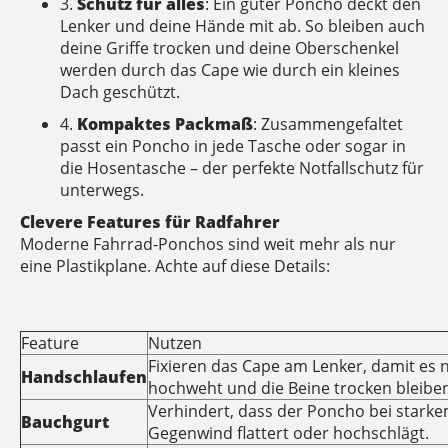
3.
Schutz für alles
: Ein guter Poncho deckt den
Lenker und deine Hände mit ab. So bleiben auch
deine Griffe trocken und deine Oberschenkel
werden durch das Cape wie durch ein kleines
Dach geschützt.
4.
Kompaktes Packmaß
: Zusammengefaltet
passt ein Poncho in jede Tasche oder sogar in
die Hosentasche – der perfekte Notfallschutz für
unterwegs.
Clevere Features für Radfahrer
Moderne Fahrrad-Ponchos sind weit mehr als nur
eine Plastikplane. Achte auf diese Details:
Feature
Nutzen
Fixieren das Cape am Lenker, damit es n
Handschlaufen
hochweht und die Beine trocken bleibe
Verhindert, dass der Poncho bei stark
Bauchgurt
Gegenwind flattert oder hochschlägt.