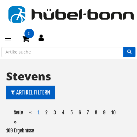
0
Toggle navigation
Stevens
ARTIKEL FILTERN
Seite
«
1
2
3
4
5
6
7
8
9
10
»
109 Ergebnisse