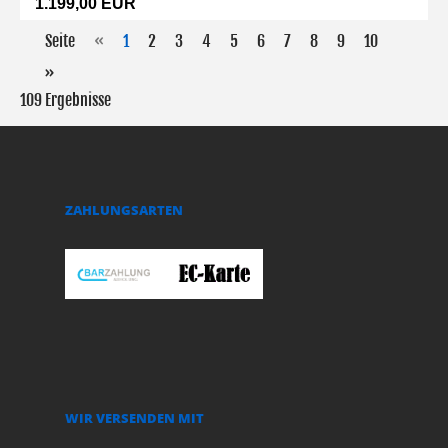
1.199,00 EUR
Seite
«
1
2
3
4
5
6
7
8
9
10
»
109 Ergebnisse
ZAHLUNGSARTEN
WIR VERSENDEN MIT