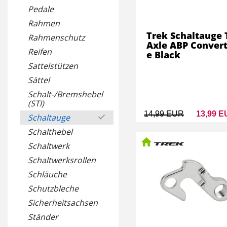
Pedale
Rahmen
Trek Schaltauge 
Rahmenschutz
Axle ABP Convert
Reifen
e Black
Sattelstützen
Sättel
Schalt-/Bremshebel
(STI)
14,99 EUR
13,99 
Schaltauge
Schalthebel
Schaltwerk
Schaltwerksrollen
Schläuche
Schutzbleche
Sicherheitsachsen
Ständer