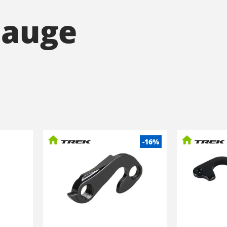
tauge
-16%