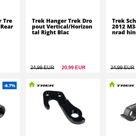
r Tre
Trek Hanger Trek Dro
Trek Sch
 Rear
pout Vertical/Horizon
2012 M3
tal Right Blac
nrad hin
24,99 EUR
20,99 EUR
24,99 EUR
-6.7%