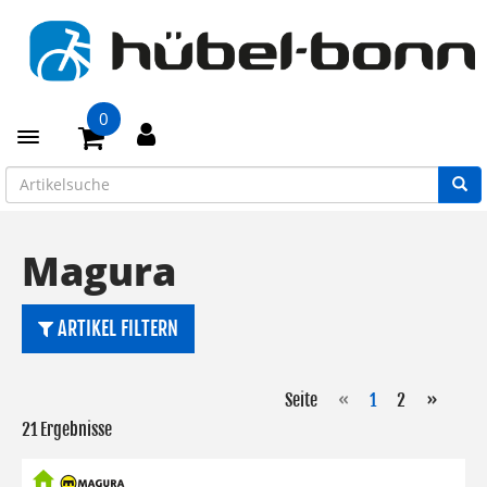
0
Toggle navigation
Magura
ARTIKEL FILTERN
Seite
«
1
2
»
21 Ergebnisse