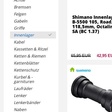
Achse
Bremsen
Felgen
Shimano Innenla
Gabeln
B-5500 105, Road
118,5mm, Octali
Griffe
SA (BC 1.37)
Innenlager
Kabel
Kassetten & Ritzel
Ketten & Riemen
65,95 EUR
42,95 
Kettenblätter
Kettenschutz
Kurbel & -
garnituren
Laufräder
Lenker
Lenkerbänder
Naben