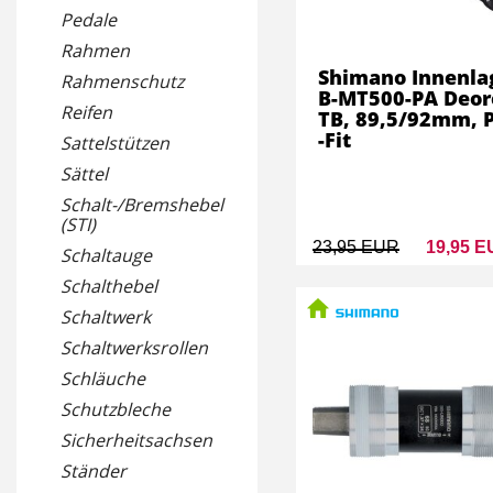
Pedale
Rahmen
Shimano Innenla
Rahmenschutz
B-MT500-PA Deor
Reifen
TB, 89,5/92mm, 
-Fit
Sattelstützen
Sättel
Schalt-/Bremshebel
(STI)
23,95 EUR
19,95 
Schaltauge
Schalthebel
Schaltwerk
Schaltwerksrollen
Schläuche
Schutzbleche
Sicherheitsachsen
Ständer