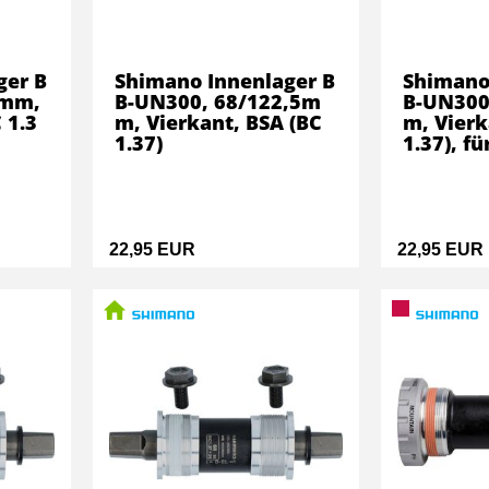
ger B
Shimano Innenlager B
Shimano
8mm,
B-UN300, 68/122,5m
B-UN300
 1.3
m, Vierkant, BSA (BC
m, Vierk
1.37)
1.37), fü
22,95 EUR
22,95 EUR