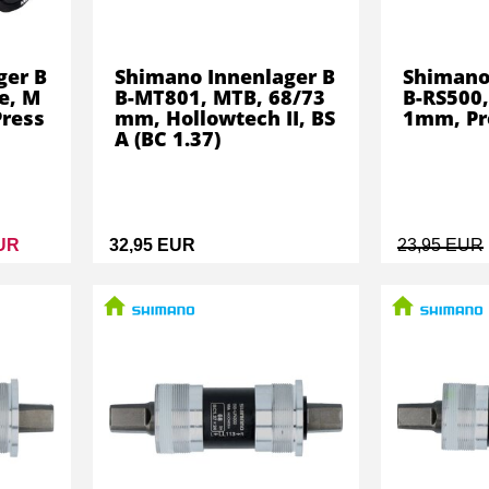
ger B
Shimano Innenlager B
Shimano
e, M
B-MT801, MTB, 68/73
B-RS500,
Press
mm, Hollowtech II, BS
1mm, Pre
A (BC 1.37)
EUR
32,95 EUR
23,95 EUR