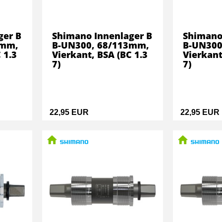
ger B
Shimano Innenlager B
Shimano
0mm,
B-UN300, 68/113mm,
B-UN300
 1.3
Vierkant, BSA (BC 1.3
Vierkant
7)
7)
22,95 EUR
22,95 EUR