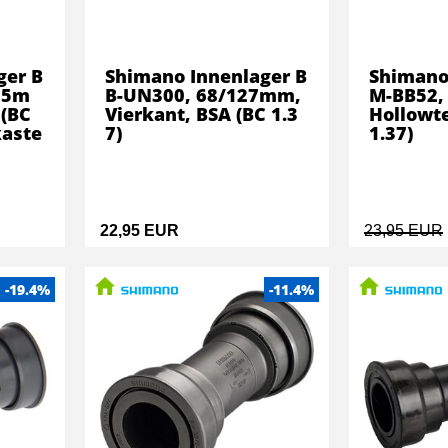
ger B
Shimano Innenlager B
Shimano
,5m
B-UN300, 68/127mm,
M-BB52,
 (BC
Vierkant, BSA (BC 1.3
Hollowte
kaste
7)
1.37)
22,95 EUR
23,95 EUR
-19.4%
-11.4%