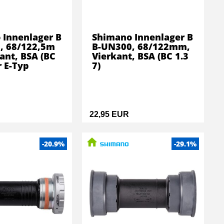
 Innenlager B
Shimano Innenlager B
, 68/122,5m
B-UN300, 68/122mm,
ant, BSA (BC
Vierkant, BSA (BC 1.3
r E-Typ
7)
22,95 EUR
-20.9%
-29.1%