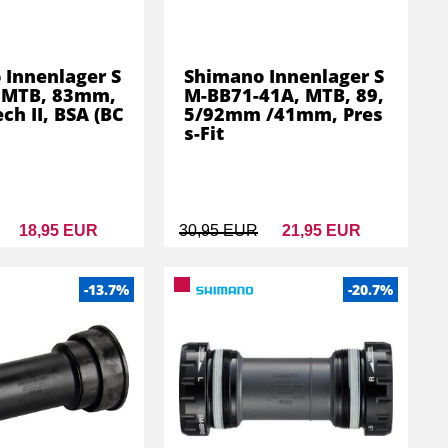
 Innenlager S
Shimano Innenlager S
 MTB, 83mm,
M-BB71-41A, MTB, 89,
ch II, BSA (BC
5/92mm /41mm, Pres
s-Fit
18,95 EUR
30,95 EUR
21,95 EUR
-13.7%
-20.7%