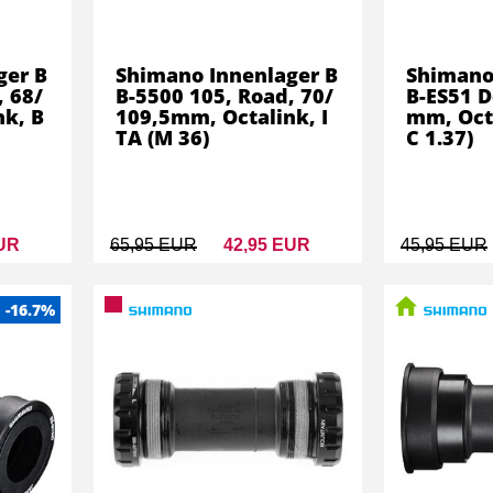
ger B
Shimano Innenlager B
Shimano
, 68/
B-5500 105, Road, 70/
B-ES51 D
nk, B
109,5mm, Octalink, I
mm, Octa
TA (M 36)
C 1.37)
EUR
65,95 EUR
42,95 EUR
45,95 EUR
-16.7%