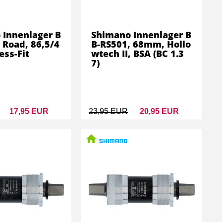
 Innenlager B
Shimano Innenlager B
 Road, 86,5/4
B-RS501, 68mm, Hollo
ss-Fit
wtech II, BSA (BC 1.3
7)
17,95 EUR
23,95 EUR
20,95 EUR