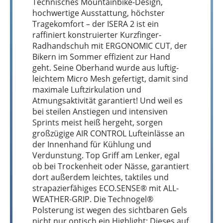
Technisches Mountainbike-Design,
hochwertige Ausstattung, höchster
Tragekomfort – der ISERA 2 ist ein
raffiniert konstruierter Kurzfinger-
Radhandschuh mit ERGONOMIC CUT, der
Bikern im Sommer effizient zur Hand
geht. Seine Oberhand wurde aus luftig-
leichtem Micro Mesh gefertigt, damit sind
maximale Luftzirkulation und
Atmungsaktivität garantiert! Und weil es
bei steilen Anstiegen und intensiven
Sprints meist heiß hergeht, sorgen
großzügige AIR CONTROL Lufteinlässe an
der Innenhand für Kühlung und
Verdunstung. Top Griff am Lenker, egal
ob bei Trockenheit oder Nässe, garantiert
dort außerdem leichtes, taktiles und
strapazierfähiges ECO.SENSE® mit ALL-
WEATHER-GRIP. Die Technogel®
Polsterung ist wegen des sichtbaren Gels
nicht nur optisch ein Highlight: Dieses auf