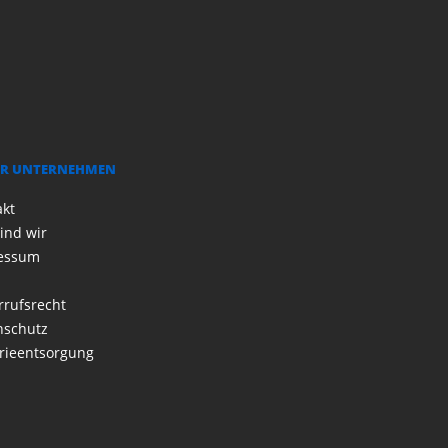
R UNTERNEHMEN
akt
ind wir
essum
rrufsrecht
nschutz
rieentsorgung