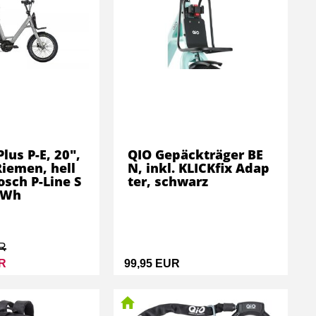
Plus P-E, 20",
QIO Gepäckträger BE
Riemen, hell
N, inkl. KLICKfix Adap
osch P-Line S
ter, schwarz
5Wh
UR
UR
99,95 EUR