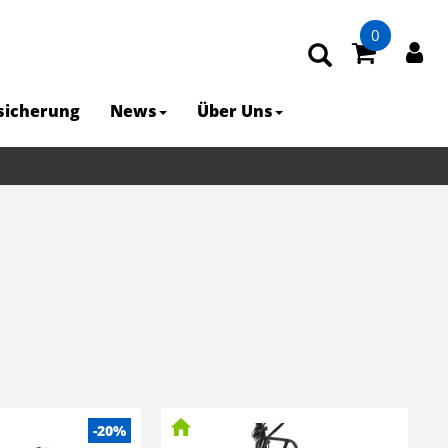
0
rsicherung
News
Über Uns
-20%