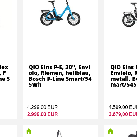
Nex
QIO Eins P-E, 20", Envi
QIO Eins 
 F
olo, Riemen, hellblau,
Enviolo, 
ne S
Bosch P-Line Smart/54
metall, B
5Wh
mart/54
4.299,00 EUR
4.599,00 E
2.999,00 EUR
3.679,00 E