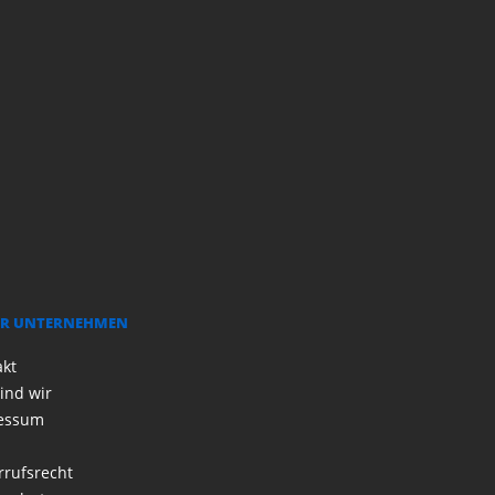
R UNTERNEHMEN
akt
ind wir
essum
rrufsrecht