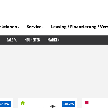
ektionen
Service
Leasing / Finanzierung / Ve
SALE %
NEUHEITEN
MARKEN
-28.6%
-30.2%