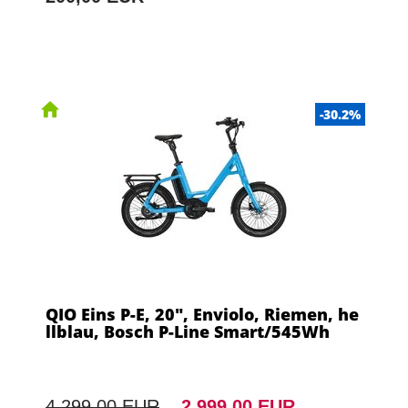
-30.2%
QIO Eins P-E, 20", Enviolo, Riemen, he
llblau, Bosch P-Line Smart/545Wh
4.299,00 EUR
2.999,00 EUR