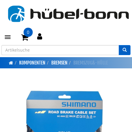
0
Toggle navigation
KOMPONENTEN
BREMSEN
BREMSZUG&-HÜLLE