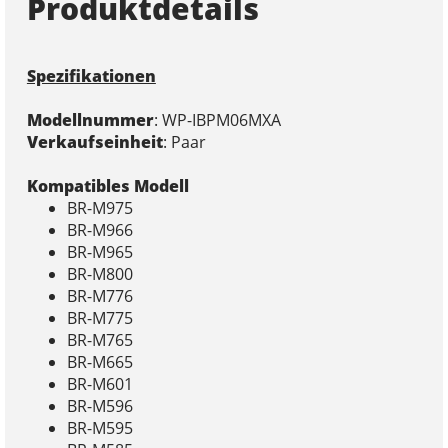
Produktdetails
Spezifikationen
Modellnummer
: WP-IBPM06MXA
Verkaufseinheit
:
Paar
Kompatibles Modell
BR-M975
BR-M966
BR-M965
BR-M800
BR-M776
BR-M775
BR-M765
BR-M665
BR-M601
BR-M596
BR-M595