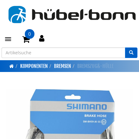
0
Toggle navigation
KOMPONENTEN
BREMSEN
BREMSZUG&-HÜLLE