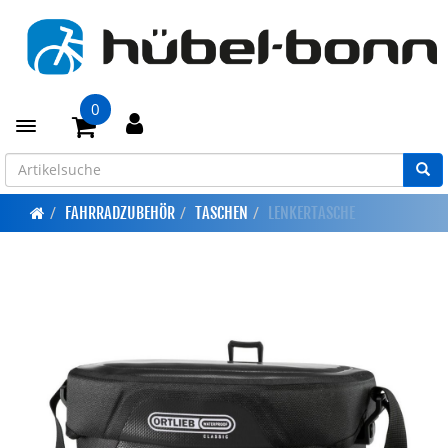
0
Toggle navigation
FAHRRADZUBEHÖR
TASCHEN
LENKERTASCHE