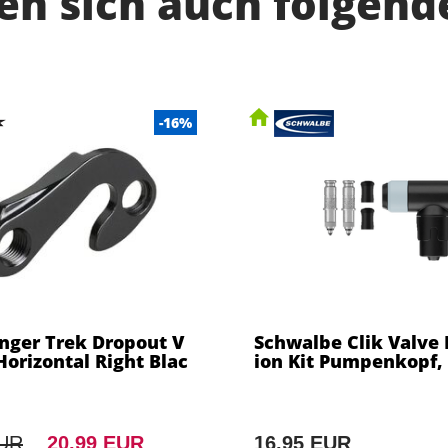
n sich auch folgend
-16%
nger Trek Dropout V
Schwalbe Clik Valve
Horizontal Right Blac
ion Kit Pumpenkopf,
EUR
20,99 EUR
16,95 EUR