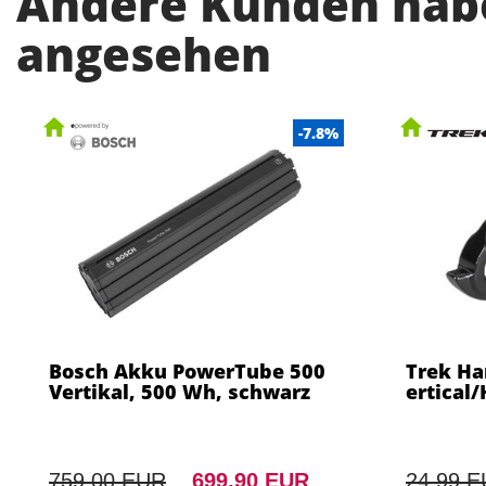
Andere Kunden habe
angesehen
-7.8%
Bosch Akku PowerTube 500
Trek Ha
Vertikal, 500 Wh, schwarz
ertical/
759,00 EUR
699,90 EUR
24,99 