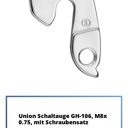
Union Schaltauge GH-106, M8x
0.75, mit Schraubensatz