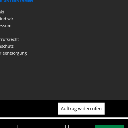
R UNTERNEHMEN
akt
ind wir
essum
rrufsrecht
nschutz
rieentsorgung
Auftrag widerrufen