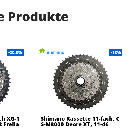
e Produkte
-20.3%
-12%
ch XG-1
Shimano Kassette 11-fach, C
 Freila
S-M8000 Deore XT, 11-46