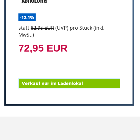
ABHOLUNG
-12.1%
statt
82,95 EUR
(
UVP
) pro Stück (inkl.
MwSt.)
72,95 EUR
Verkauf nur im Ladenlokal