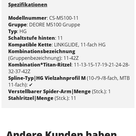
Spezifikationen
Modellnummer
: CS-M5100-11
Gruppe
: DEORE M5100 Gruppe
Typ
: HG
Schaltstufe hinten
: 11
Kompatible Kette
: LINKGLIDE, 11-fach HG
Kombinationsbezeichnung
(Gruppenbezeichnung): 11-42Z
Kombination*Titan-Ritzel
: 11-13-15-17-19-21-24-28-
32-37-42Z
Spline-Typ|HG Vielzahnprofil M
(10-/9-/8-fach, MTB
11-fach): ✔
Verstellbarer Spider-Arm|Menge
(Stck.): 1
Stahlritzel|Menge
(Stck.): 11
Andere Kunden haben