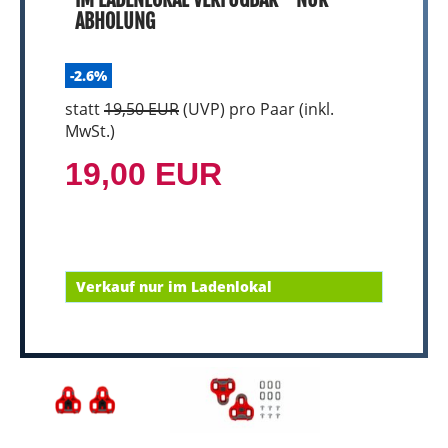
ABHOLUNG
-2.6%
statt
19,50 EUR
(
UVP
) pro Paar (inkl.
MwSt.)
19,00 EUR
Verkauf nur im Ladenlokal
e