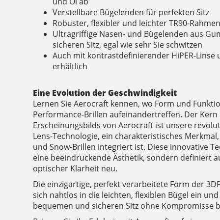
und Öl ab
Verstellbare Bügelenden für perfekten Sitz
Robuster, flexibler und leichter TR90-Rahme
Ultragriffige Nasen- und Bügelenden aus Gu
sicheren Sitz, egal wie sehr Sie schwitzen
Auch mit kontrastdefinierender HiPER-Linse
erhältlich
Eine Evolution der Geschwindigkeit
Lernen Sie Aerocraft kennen, wo Form und Funktio
Performance-Brillen aufeinandertreffen. Der Ker
Erscheinungsbilds von Aerocraft ist unsere revol
Lens-Technologie, ein charakteristisches Merkmal,
und Snow-Brillen integriert ist. Diese innovative T
eine beeindruckende Ästhetik, sondern definiert 
optischer Klarheit neu.
Die einzigartige, perfekt verarbeitete Form der 3D
sich nahtlos in die leichten, flexiblen Bügel ein un
bequemen und sicheren Sitz ohne Kompromisse bei