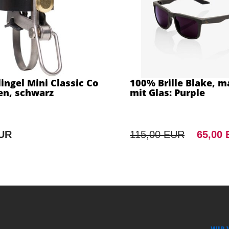
ingel Mini Classic Co
100% Brille Blake, m
n, schwarz
mit Glas: Purple
EUR
115,00 EUR
65,00
WIR 