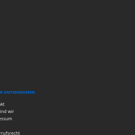
R UNTERNEHMEN
akt
ind wir
essum
rrufsrecht