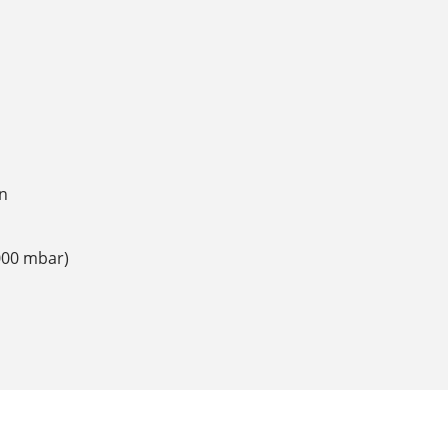
en
000 mbar)