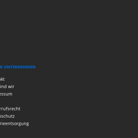
R UNTERNEHMEN
akt
ind wir
essum
rrufsrecht
nschutz
rieentsorgung