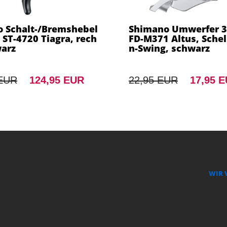
 Schalt-/Bremshebel
Shimano Umwerfer 3
 ST-4720 Tiagra, rech
FD-M371 Altus, Schel
warz
n-Swing, schwarz
 EUR
124,95 EUR
22,95 EUR
17,95 
WIR 