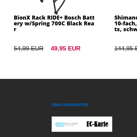
BionX Rack RIDE+ Bosch Batt
Shimano
ery w/Spring 700C Black Rea
10-fach,
r
ts, sch
54,99 EUR
49,95 EUR
144,95
ZAHLUNGSARTEN