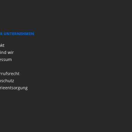
R UNTERNEHMEN
akt
ind wir
essum
rrufsrecht
nschutz
rieentsorgung