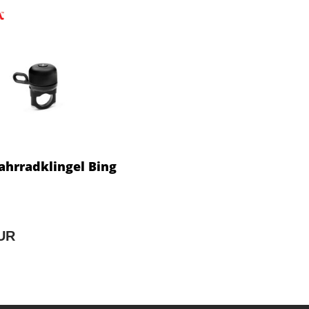
hrradklingel Bing
EUR