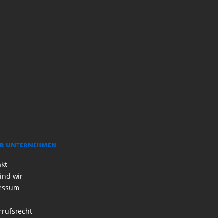
R UNTERNEHMEN
akt
ind wir
essum
rrufsrecht