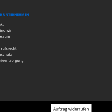
R UNTERNEHMEN
akt
ind wir
essum
rrufsrecht
nschutz
rieentsorgung
Auftrag widerrufen