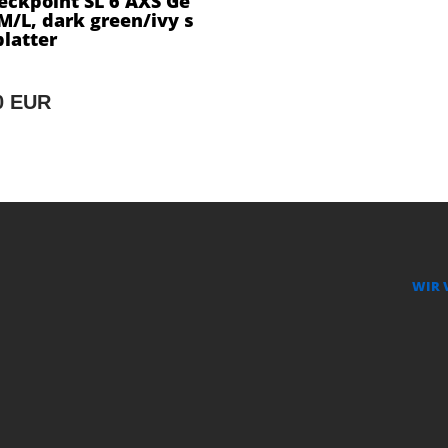
eckpoint SL 6 AXS Ge
 M/L, dark green/ivy s
latter
0 EUR
WIR 