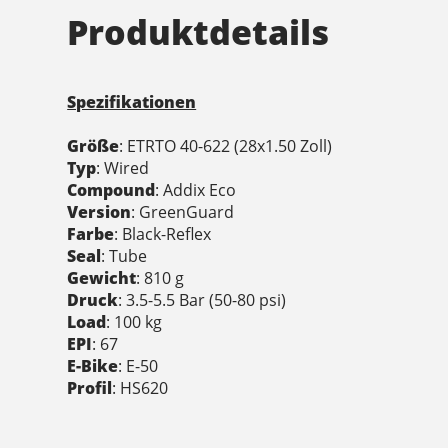
Produktdetails
Spezifikationen
Größe
: ETRTO 40-622 (28x1.50 Zoll)
Typ
: Wired
Compound
: Addix Eco
Version
: GreenGuard
Farbe
: Black-Reflex
Seal
: Tube
Gewicht
: 810 g
Druck
: 3.5-5.5 Bar (50-80 psi)
Load
: 100 kg
EPI
: 67
E-Bike
: E-50
Profil
: HS620