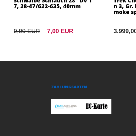
Schwalbe Schlauch 28" DV 1
Trek Ch
7, 28-47/622-635, 40mm
n 3, Gr.
moke sp
9,90 EUR
7,00 EUR
3.999,0
ZAHLUNGSARTEN