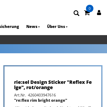
0
rsicherung
News
Über Uns
rie:sel Design Sticker "Reflex Fe
lge", rot/orange
Art.Nr. 4260403947616
"re:flex rim bright orange"