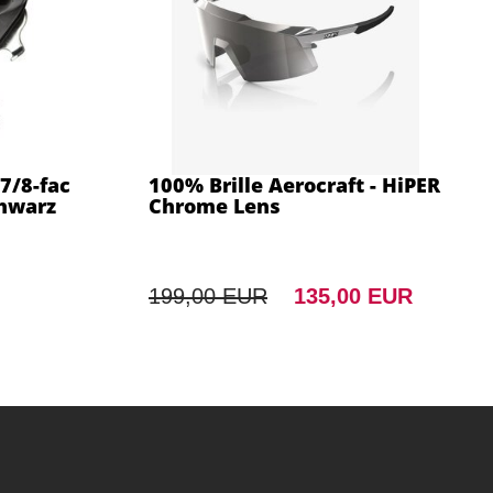
7/8-fac
100% Brille Aerocraft - HiPER
chwarz
Chrome Lens
199,00 EUR
135,00 EUR