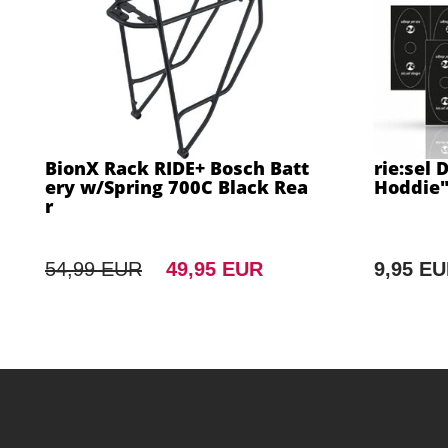
BionX Rack RIDE+ Bosch Batt
rie:sel 
ery w/Spring 700C Black Rea
Hoddie"
r
54,99 EUR
49,95 EUR
9,95 E