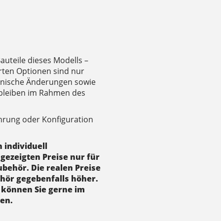
Bauteile dieses Modells –
rten Optionen sind nur
chnische Änderungen sowie
bleiben im Rahmen des
ührung oder Konfiguration
 individuell
ngezeigten Preise nur für
ubehör. Die realen Preise
ehör gegebenfalls höher.
 können Sie gerne im
gen.