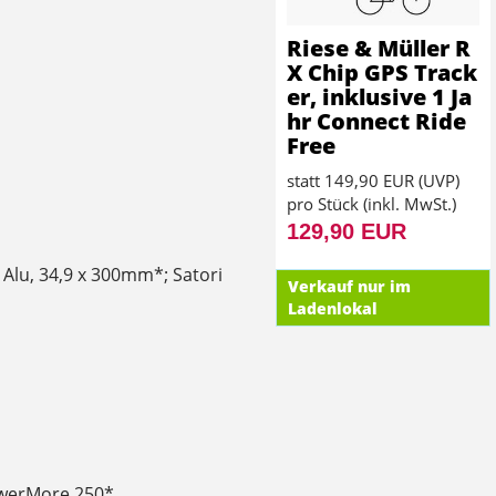
Riese & Müller R
X Chip GPS Track
er, inklusive 1 Ja
hr Connect Ride
Free
statt
149,90 EUR
(
UVP
)
pro Stück (inkl. MwSt.)
129,90 EUR
, Alu, 34,9 x 300mm*; Satori
Verkauf nur im
Ladenlokal
werMore 250*