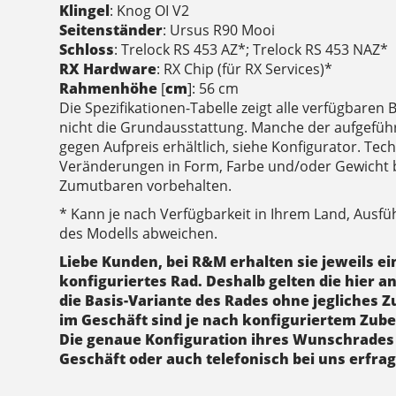
Klingel
: Knog OI V2
Seitenständer
: Ursus R90 Mooi
Schloss
: Trelock RS 453 AZ*; Trelock RS 453 NAZ*
RX Hardware
: RX Chip (für RX Services)*
Rahmenhöhe
[
cm
]: 56 cm
Die Spezifikationen-Tabelle zeigt alle verfügbaren 
nicht die Grundausstattung. Manche der aufgefüh
gegen Aufpreis erhältlich, siehe Konfigurator. Te
Veränderungen in Form, Farbe und/oder Gewicht 
Zumutbaren vorbehalten.
* Kann je nach Verfügbarkeit in Ihrem Land, Ausf
des Modells abweichen.
Liebe Kunden, bei R&M erhalten sie jeweils ein
konfiguriertes Rad. Deshalb gelten die hier a
die Basis-Variante des Rades ohne jegliches Z
im Geschäft sind je nach konfiguriertem Zub
Die genaue Konfiguration ihres Wunschrades
Geschäft oder auch telefonisch bei uns erfra