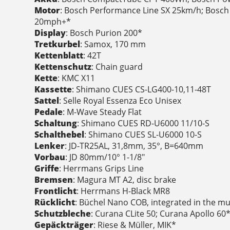
Motor
: Bosch Performance Line SX 25km/h; Bosch
20mph+*
Display
: Bosch Purion 200*
Tretkurbel
: Samox, 170 mm
Kettenblatt
: 42T
Kettenschutz
: Chain guard
Kette
: KMC X11
Kassette
: Shimano CUES CS-LG400-10,11-48T
Sattel
: Selle Royal Essenza Eco Unisex
Pedale
: M-Wave Steady Flat
Schaltung
: Shimano CUES RD-U6000 11/10-S
Schalthebel
: Shimano CUES SL-U6000 10-S
Lenker
: JD-TR25AL, 31,8mm, 35°, B=640mm
Vorbau
: JD 80mm/10° 1-1/8"
Griffe
: Herrmans Grips Line
Bremsen
: Magura MT A2, disc brake
Frontlicht
: Herrmans H-Black MR8
Rücklicht
: Büchel Nano COB, integrated in the 
Schutzbleche
: Curana CLite 50; Curana Apollo 60
Gepäckträger
: Riese & Müller, MIK*