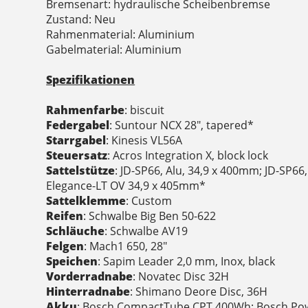
Bremsenart: hydraulische Scheibenbremse
Zustand: Neu
Rahmenmaterial: Aluminium
Gabelmaterial: Aluminium
Spezifikationen
Rahmenfarbe
: biscuit
Federgabel
: Suntour NCX 28", tapered*
Starrgabel
: Kinesis VL56A
Steuersatz
: Acros Integration X, block lock
Sattelstütze
: JD-SP66, Alu, 34,9 x 400mm; JD-SP66
Elegance-LT OV 34,9 x 405mm*
Sattelklemme
: Custom
Reifen
: Schwalbe Big Ben 50-622
Schläuche
: Schwalbe AV19
Felgen
: Mach1 650, 28"
Speichen
: Sapim Leader 2,0 mm, Inox, black
Vorderradnabe
: Novatec Disc 32H
Hinterradnabe
: Shimano Deore Disc, 36H
Akku
: Bosch CompactTube CPT 400Wh; Bosch Po