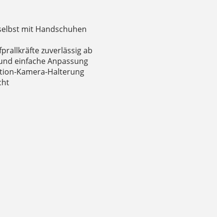
h selbst mit Handschuhen
rallkräfte zuverlässig ab
 und einfache Anpassung
ction-Kamera-Halterung
cht