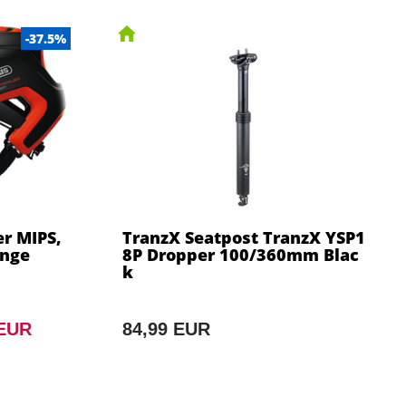
-37.5%
r MIPS,
TranzX Seatpost TranzX YSP1
ange
8P Dropper 100/360mm Blac
k
 EUR
84,99 EUR