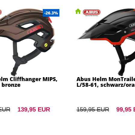
-26.3%
lm Cliffhanger MIPS,
Abus Helm MonTraile
, bronze
L/58-61, schwarz/or
 EUR
139,95 EUR
159,95 EUR
99,95