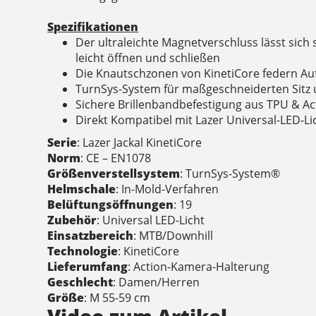
Spezifikationen
Der ultraleichte Magnetverschluss lässt sic
leicht öffnen und schließen
Die Knautschzonen von KinetiCore federn Aufp
TurnSys-System für maßgeschneiderten Sitz
Sichere Brillenbandbefestigung aus TPU & A
Direkt Kompatibel mit Lazer Universal-LED-Li
Serie
: Lazer Jackal KinetiCore
Norm
: CE – EN1078
Größenverstellsystem
: TurnSys-System®
Helmschale
: In-Mold-Verfahren
Belüftungsöffnungen
: 19
Zubehör
: Universal LED-Licht
Einsatzbereich
: MTB/Downhill
Technologie
: KinetiCore
Lieferumfang
: Action-Kamera-Halterung
Geschlecht
: Damen/Herren
Größe
: M 55-59 cm