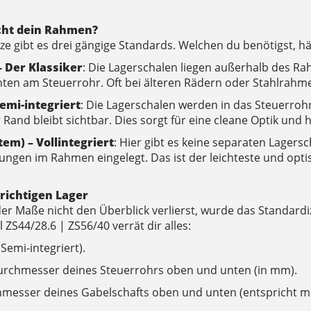
ht dein Rahmen?
tze gibt es drei gängige Standards. Welchen du benötigst, h
– Der Klassiker
: Die Lagerschalen liegen außerhalb des Ra
ten am Steuerrohr. Oft bei älteren Rädern oder Stahlrahme
Semi-integriert
: Die Lagerschalen werden in das Steuerrohr
 Rand bleibt sichtbar. Dies sorgt für eine cleane Optik und h
tem) – Vollintegriert
: Hier gibt es keine separaten Lagers
ungen im Rahmen eingelegt. Das ist der leichteste und optis
 richtigen Lager
r Maße nicht den Überblick verlierst, wurde das Standardized
 ZS44/28.6 | ZS56/40 verrät dir alles:
 Semi-integriert).
urchmesser deines Steuerrohrs oben und unten (in mm).
hmesser deines Gabelschafts oben und unten (entspricht me