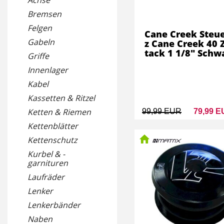
Achse
Bremsen
Felgen
Cane Creek Steu
Gabeln
z Cane Creek 40 
tack 1 1/8" Schw
Griffe
Innenlager
Kabel
Kassetten & Ritzel
Ketten & Riemen
99,99 EUR
79,99 
Kettenblätter
Kettenschutz
Kurbel & -
garnituren
Laufräder
Lenker
Lenkerbänder
Naben