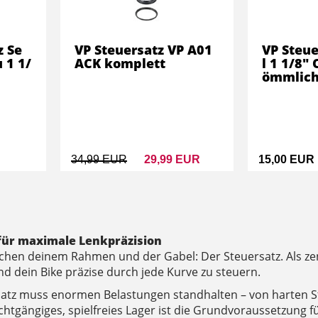
z Se
VP Steuersatz VP A01
VP Steue
 1 1/
ACK komplett
l 1 1/8"
ömmlic
34,99 EUR
29,99 EUR
15,00 EUR
 für maximale Lenkpräzision
ischen deinem Rahmen und der Gabel: Der Steuersatz. Als ze
d dein Bike präzise durch jede Kurve zu steuern.
satz muss enormen Belastungen standhalten – von harten S
chtgängiges, spielfreies Lager ist die Grundvoraussetzung fü