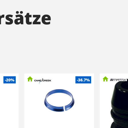
rsätze
-20%
-36.7%