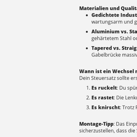
Materialien und Quali
Gedichtete Indust
wartungsarm und g
Aluminium vs. Sta
gehärtetem Stahl od
Tapered vs. Strai
Gabelbrücke massiv
Wann ist ein Wechsel 
Dein Steuersatz sollte e
Es ruckelt
: Du spü
Es rastet
: Die Lenk
Es knirscht
: Trotz
Montage-Tipp
: Das Ein
sicherzustellen, dass die