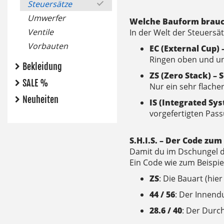
Steuersätze
Umwerfer
Welche Bauform brauc
Ventile
In der Welt der Steuersä
Vorbauten
EC (External Cup) 
Ringen oben und un
Bekleidung
ZS (Zero Stack) – 
SALE %
Nur ein sehr flacher
Neuheiten
IS (Integrated Sys
vorgefertigten Pass
S.H.I.S. – Der Code zum
Damit du im Dschungel de
Ein Code wie zum Beispiel
ZS
: Die Bauart (hier
44 / 56
: Der Innend
28.6 / 40
: Der Durc