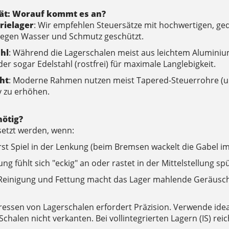
tät: Worauf kommt es an?
rielager
: Wir empfehlen Steuersätze mit hochwertigen, ged
egen Wasser und Schmutz geschützt.
hl
: Während die Lagerschalen meist aus leichtem Aluminium
er sogar Edelstahl (rostfrei) für maximale Langlebigkeit.
ght
: Moderne Rahmen nutzen meist Tapered-Steuerrohre (unte
 zu erhöhen.
nötig?
rsetzt werden, wenn:
rst Spiel in der Lenkung (beim Bremsen wackelt die Gabel 
ung fühlt sich "eckig" an oder rastet in der Mittelstellung sp
 Reinigung und Fettung macht das Lager mahlende Geräusch
pressen von Lagerschalen erfordert Präzision. Verwende ide
 Schalen nicht verkanten. Bei vollintegrierten Lagern (IS) re