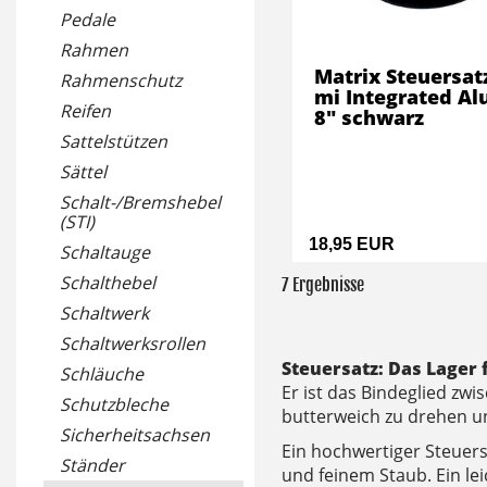
Pedale
Rahmen
Matrix Steuersat
Rahmenschutz
mi Integrated Alu
Reifen
8" schwarz
Sattelstützen
Sättel
Schalt-/Bremshebel
(STI)
18,95 EUR
Schaltauge
Schalthebel
7 Ergebnisse
Schaltwerk
Schaltwerksrollen
Steuersatz: Das Lager
Schläuche
Er ist das Bindeglied zw
Schutzbleche
butterweich zu drehen un
Sicherheitsachsen
Ein hochwertiger Steuer
Ständer
und feinem Staub. Ein lei