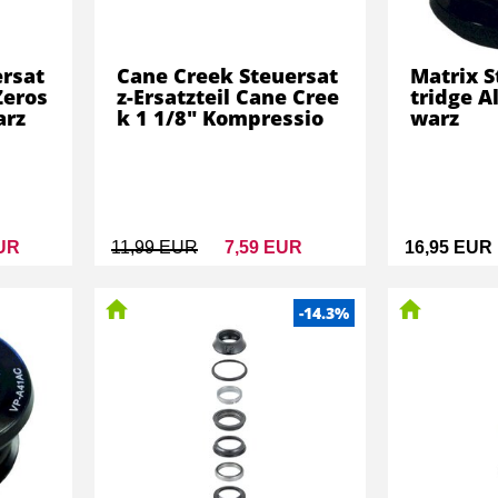
ersat
Cane Creek Steuersat
Matrix S
Zeros
z-Ersatzteil Cane Cree
tridge A
arz
k 1 1/8" Kompressio
warz
EUR
11,99 EUR
7,59 EUR
16,95 EUR
-14.3%