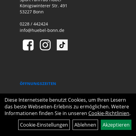
Königswinterer Str. 491
53227 Bonn
0228 / 442424
info@huebel-bonn.de
ÖFFNUNGSZEITEN
Sommerzeit:
März bis Oktober
Diese Internetseite benutzt Cookies, um Ihren Lesern
das beste Webseiten-Erlebnis zu ermöglichen. Weitere
Dienstag - Freitag
Informationen finden Sie in unseren
Cookie-Richtlinien
.
09:00 - 18:30 Uhr
Cookie-Einstellungen
Ablehnen
Akzeptieren
Samstag
09:00 - 15:00 Uhr