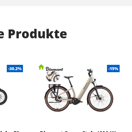
e Produkte
-30.2%
-15%