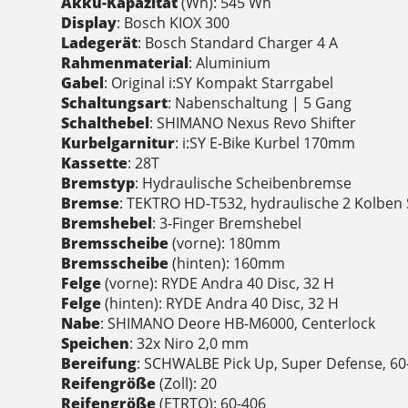
Akku-Kapazität
(Wh): 545 Wh
Display
: Bosch KIOX 300
Ladegerät
: Bosch Standard Charger 4 A
Rahmenmaterial
: Aluminium
Gabel
: Original i:SY Kompakt Starrgabel
Schaltungsart
: Nabenschaltung | 5 Gang
Schalthebel
: SHIMANO Nexus Revo Shifter
Kurbelgarnitur
: i:SY E-Bike Kurbel 170mm
Kassette
: 28T
Bremstyp
: Hydraulische Scheibenbremse
Bremse
: TEKTRO HD-T532, hydraulische 2 Kolbe
Bremshebel
: 3-Finger Bremshebel
Bremsscheibe
(vorne): 180mm
Bremsscheibe
(hinten): 160mm
Felge
(vorne): RYDE Andra 40 Disc, 32 H
Felge
(hinten): RYDE Andra 40 Disc, 32 H
Nabe
: SHIMANO Deore HB-M6000, Centerlock
Speichen
: 32x Niro 2,0 mm
Bereifung
: SCHWALBE Pick Up, Super Defense, 60
Reifengröße
(Zoll): 20
Reifengröße
(ETRTO): 60-406