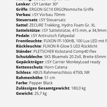
Lenker
: i:SY Lenker 30°
Griffe
: ERGON GC10 ERGONomische Griffe
Vorbau
: i:SY Vorbau 70mm
Steuersatz
: i:SY Steuersatz
Sattel
: ZECURE Trekking, Hydro Foam Gr. XL
Sattelstütze
: i:SY Sattelstütze, 415 mm, ⌀ 34,9mm
Pedale
: i:SY Antirutsch Faltpedal
Frontleuchte
: FUXON FF-100HB, 100 Lux LED mit F
Rückleuchte
: FUXON R-Glow S LED Rücklicht
Ständer
: PLETSCHER Kickstand Comp40 Flex
Schutzbleche
: SKS Bluemels 20 Zoll, Breite 65mm
Gepäckträger
: i:SY Carrier MonkeyLoad ready
Kettenschutz
: Horn Catena
Schloss
: ABUS Rahmenschloss 4750L NR
Rahmenhöhe
: 51 cm
Farbe
: Pepper Black
Zulässiges Gesamtgewicht
: 180,0 kg
Gewicht
: 25,7 kg