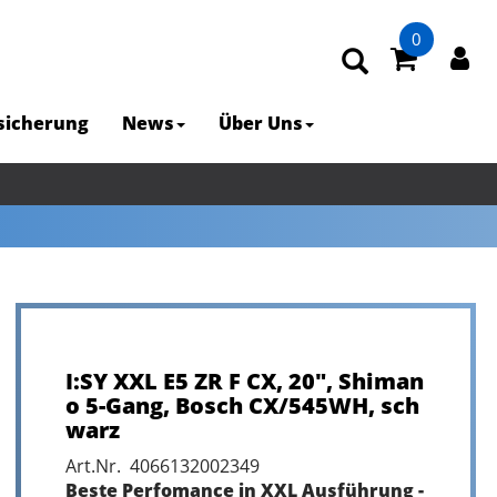
0
rsicherung
News
Über Uns
I:SY XXL E5 ZR F CX, 20", Shiman
o 5-Gang, Bosch CX/545WH, sch
warz
Art.Nr. 4066132002349
Beste Perfomance in XXL Ausführung -