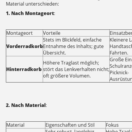
Material unterschieden:
1. Nach Montageort
:
Montageort
Vorteile
Einsatzbe
Stets im Blickfeld, einfache
Kleinere L
Vorderradkorb
Entnahme des Inhalts; gute
Handtasch
Übersicht.
Fahrten.
Große Ein
Höhere Traglast möglich;
Schulranz
Hinterradkorb
stört das Lenkverhalten nicht;
Picknick-
oft größere Volumen.
Ausrüstun
2. Nach Material
:
Material
Eigenschaften und Stil
Fokus
Sehr robust, langlebig,
Hohe Tragla