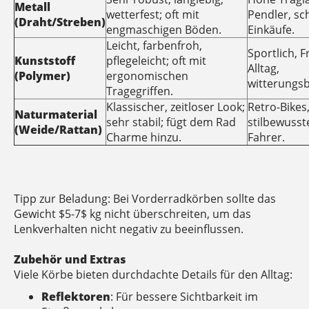
Metall
wetterfest; oft mit
Pendler, s
(Draht/Streben)
engmaschigen Böden.
Einkäufe.
Leicht, farbenfroh,
Sportlich, Fr
Kunststoff
pflegeleicht; oft mit
Alltag,
(Polymer)
ergonomischen
witterungsb
Tragegriffen.
Klassischer, zeitloser Look;
Retro-Bikes
Naturmaterial
sehr stabil; fügt dem Rad
stilbewusste
(Weide/Rattan)
Charme hinzu.
Fahrer.
Tipp zur Beladung: Bei Vorderradkörben sollte das
Gewicht $5-7$ kg nicht überschreiten, um das
Lenkverhalten nicht negativ zu beeinflussen.
Zubehör und Extras
Viele Körbe bieten durchdachte Details für den Alltag:
Reflektoren
: Für bessere Sichtbarkeit im