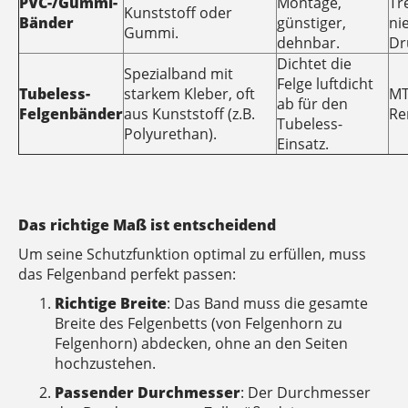
PVC-/Gummi-
Montage,
Tr
Kunststoff oder
Bänder
günstiger,
ni
Gummi.
dehnbar.
Dr
Dichtet die
Spezialband mit
Felge luftdicht
Tubeless-
starkem Kleber, oft
MT
ab für den
Felgenbänder
aus Kunststoff (z.B.
Re
Tubeless-
Polyurethan).
Einsatz.
Das richtige Maß ist entscheidend
Um seine Schutzfunktion optimal zu erfüllen, muss
das Felgenband perfekt passen:
Richtige Breite
: Das Band muss die gesamte
Breite des Felgenbetts (von Felgenhorn zu
Felgenhorn) abdecken, ohne an den Seiten
hochzustehen.
Passender Durchmesser
: Der Durchmesser