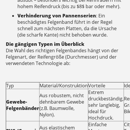
ausübt – besonders wichtig bei Rennrädern mit
hohem Reifendruck (bis zu $8$ bar oder mehr).
Verhinderung von Pannenserien
: Ein
beschädigtes Felgenband führt in der Regel
schnell zum nächsten Platten, da die Ursache
(die scharfe Kante) nicht behoben wurde.
Die gängigen Typen im Überblick
Die Wahl des richtigen Felgenbandes hängt von der
Felgenart, der Reifengröße (Durchmesser) und der
verwendeten Technologie ab:
Typ
Material/Konstruktion
Vorteile
Ide
Extrem
Aus robustem, nicht
druckbeständig,
Re
Gewebe-
dehnbarem Gewebe
sehr langlebig,
Gr
Felgenbänder
(z.B. Baumwolle,
ideal für
Bi
Nylon).
Hochdruck.
Einfache
Ci
Aus elastischem