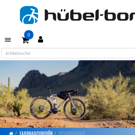
0
Toggle navigation
FAHRRADZUBEHÖR
FELGENBÄNDER