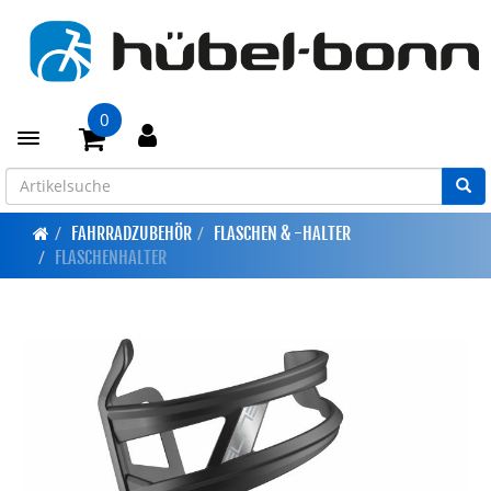
0
Toggle navigation
FAHRRADZUBEHÖR
FLASCHEN & -HALTER
FLASCHENHALTER