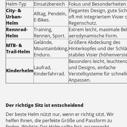
Helm-Typ
Einsatzbereich
Fokus und Besonderheiten
City- &
Elegantes Design, gute Sich
Alltag, Pendeln,
Urban-
oft mit integriertem Visier 
E-Bikes.
Helm
Regenschutz.
Rennrad-
Training,
Extrem leicht, maximale Be
Helm
Rennen, Sport.
aerodynamische Form.
Gelände,
Größere Abdeckung des
MTB- &
Mountainbiking,
Hinterkopfes und der Schlä
Trail-Helm
Enduro.
stabiles Visier (höhenverste
Besonders leicht, leuchten
Laufrad,
und Designs, einfache
Kinderhelm
Kinderfahrrad.
Verstellsysteme für schnell
Anpassen.
Der richtige Sitz ist entscheidend
Der beste Helm nützt nur, wenn er richtig sitzt. Wir
helfen Ihnen, die perfekte Größe und Passform zu
finden. Wichtig: Der Helm sollte fest, waagerecht