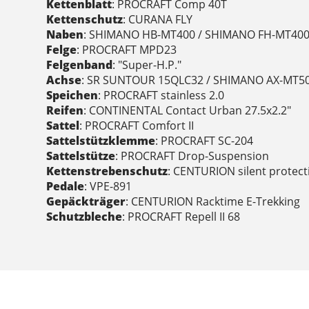
Kettenblatt
: PROCRAFT Comp 40T
Kettenschutz
: CURANA FLY
Naben
: SHIMANO HB-MT400 / SHIMANO FH-MT400
Felge
: PROCRAFT MPD23
Felgenband
: "Super-H.P."
Achse
: SR SUNTOUR 15QLC32 / SHIMANO AX-MT5
Speichen
: PROCRAFT stainless 2.0
Reifen
: CONTINENTAL Contact Urban 27.5x2.2"
Sattel
: PROCRAFT Comfort II
Sattelstützklemme
: PROCRAFT SC-204
Sattelstütze
: PROCRAFT Drop-Suspension
Kettenstrebenschutz
: CENTURION silent protecti
Pedale
: VPE-891
Gepäckträger
: CENTURION Racktime E-Trekking
Schutzbleche
: PROCRAFT Repell II 68