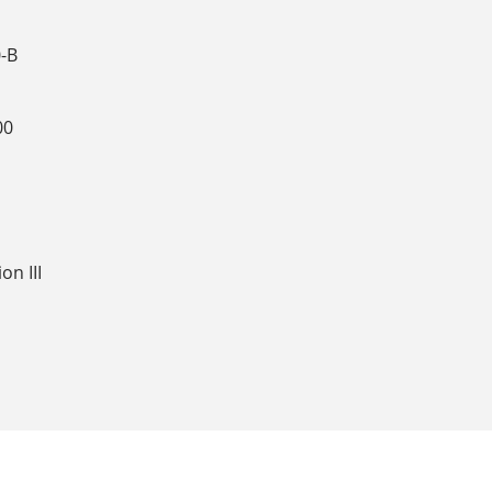
-B
00
on III