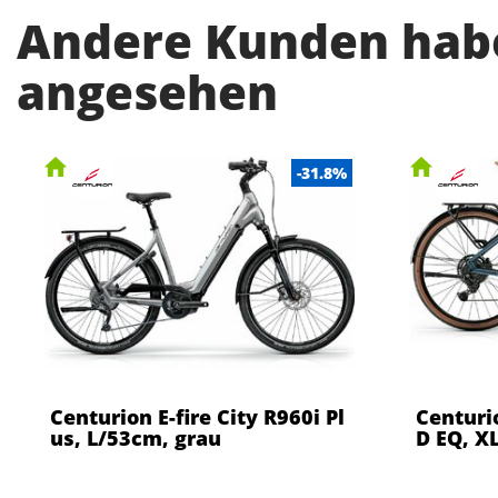
Andere Kunden habe
angesehen
-31.8%
Centurion E-fire City R960i Pl
Centuri
us, L/53cm, grau
D EQ, X