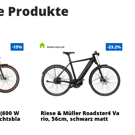
e Produkte
-15%
-23.2%
 (600 W
Riese & Müller Roadster4 Va
achtsbla
rio, 56cm, schwarz matt