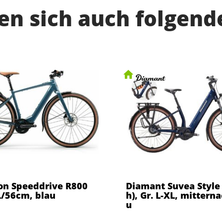
n sich auch folgend
on Speeddrive R800
Diamant Suvea Style
L/56cm, blau
h), Gr. L-XL, mittern
u