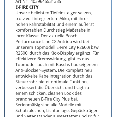
Art.Nr. 4039645531385
E-FIRE CITY
Unsere beliebten Tiefeinsteiger setzen,
trotz voll integriertem Akku, mit ihrer
hohen Fahrstabilität und einem äußerst
komfortablen Durchstieg Maßstäbe in
ihrer Klasse. Der aktuelle Bosch
Performance Line CX Antrieb wird bei
unserem Topmodell E-Fire City R2600i bzw.
R2500i durch das Kiox-Display ergänzt. Für
effektivere Bremswirkung, gibt es das
Topmodell auch mit Boschs hauseigenem
Anti-Blockier-System. Die komplett neu
entwickelte Kabelintegration durch das
Steuerrohr bietet optimale Funktion,
verbessert die Übersicht und trägt zu
einem schicken, cleanen Look des
brandneuen E-Fire City Plus bei.
Serienmäßig sind alle Modelle mit
Schutzblechen, Lichtanlage, Gepäckträger
und Seitenständer ausgestattet und so für