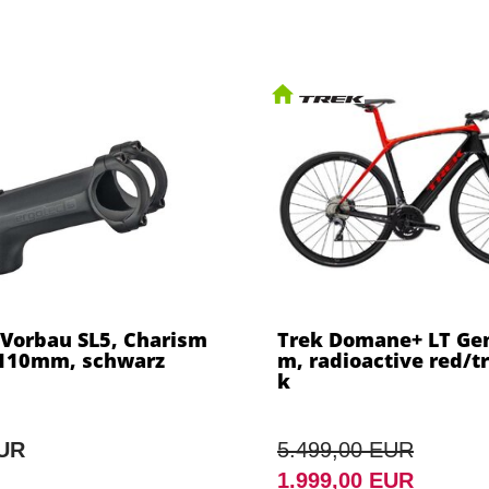
 Vorbau SL5, Charism
Trek Domane+ LT Gen
/110mm, schwarz
m, radioactive red/t
k
EUR
5.499,00 EUR
1.999,00 EUR