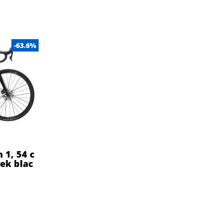
-63.6%
 1, 54 c
rek blac