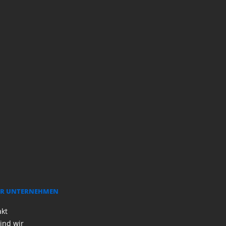
R UNTERNEHMEN
akt
ind wir