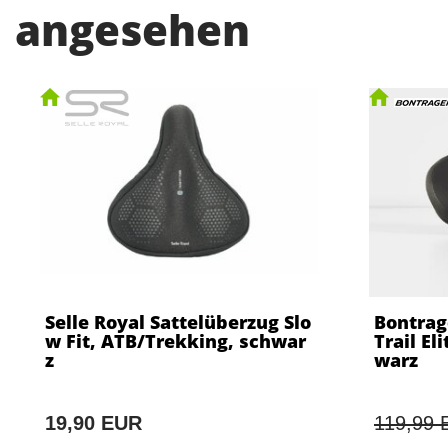
angesehen
Selle Royal Sattelüberzug Slo
Bontrag
w Fit, ATB/Trekking, schwar
Trail E
z
warz
19,90 EUR
119,99