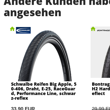
Andere Kunden habe
angesehen
Schwalbe Reifen Big Apple, 5
Bontrag
0-406, Draht, E-25, RaceGuar
H2 Hard
d, Performance Line, schwar
eflect
z-reflex
33,90 EUR
29,99 