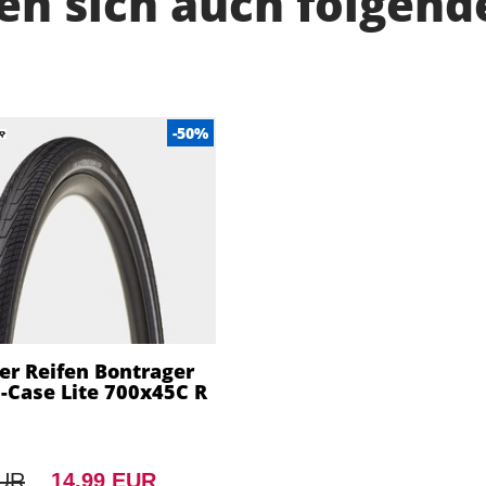
n sich auch folgend
-50%
er Reifen Bontrager
-Case Lite 700x45C R
EUR
14,99 EUR