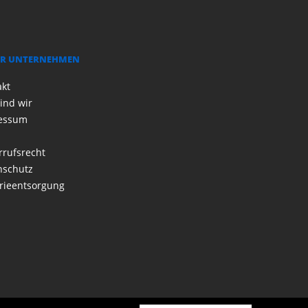
R UNTERNEHMEN
akt
ind wir
essum
rrufsrecht
nschutz
rieentsorgung