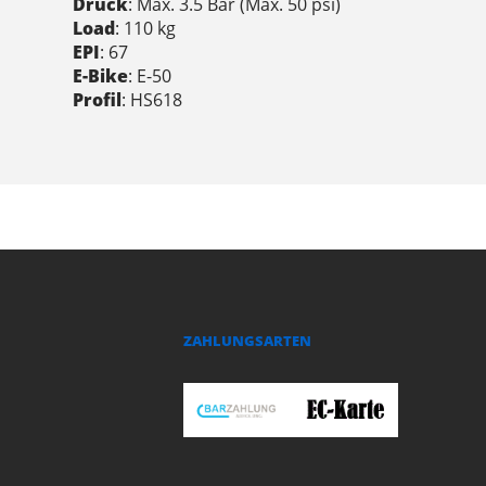
Druck
: Max. 3.5 Bar (Max. 50 psi)
Load
: 110 kg
EPI
: 67
E-Bike
: E-50
Profil
: HS618
ZAHLUNGSARTEN