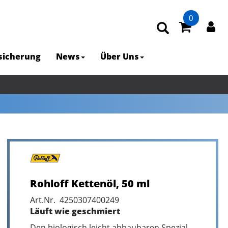
0
rsicherung
News
Über Uns
Rohloff Kettenöl, 50 ml
Art.Nr. 4250307400249
Läuft wie geschmiert
Den biologisch leicht abbaubaren Spezial-