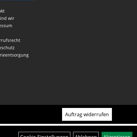
akt
ind wir
essum
rrufsrecht
nschutz
rieentsorgung
Auftrag widerrufen