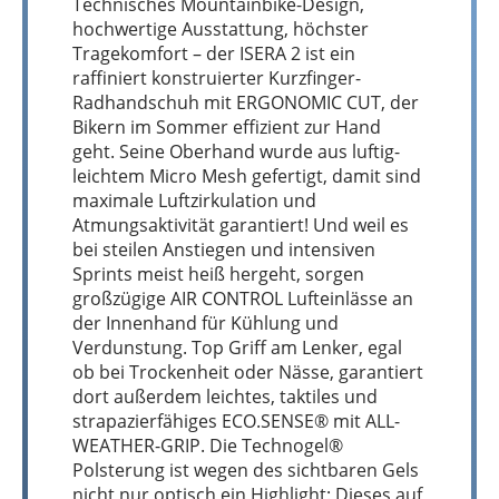
Technisches Mountainbike-Design,
hochwertige Ausstattung, höchster
Tragekomfort – der ISERA 2 ist ein
raffiniert konstruierter Kurzfinger-
Radhandschuh mit ERGONOMIC CUT, der
Bikern im Sommer effizient zur Hand
geht. Seine Oberhand wurde aus luftig-
leichtem Micro Mesh gefertigt, damit sind
maximale Luftzirkulation und
Atmungsaktivität garantiert! Und weil es
bei steilen Anstiegen und intensiven
Sprints meist heiß hergeht, sorgen
großzügige AIR CONTROL Lufteinlässe an
der Innenhand für Kühlung und
Verdunstung. Top Griff am Lenker, egal
ob bei Trockenheit oder Nässe, garantiert
dort außerdem leichtes, taktiles und
strapazierfähiges ECO.SENSE® mit ALL-
WEATHER-GRIP. Die Technogel®
Polsterung ist wegen des sichtbaren Gels
nicht nur optisch ein Highlight: Dieses auf