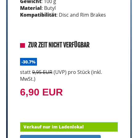
Gewicht
: 100 g
Material
: Butyl
Kompatibilität
: Disc and Rim Brakes
ZUR ZEIT NICHT VERFÜGBAR
-30.7%
statt
9,95 EUR
(
UVP
) pro Stück (inkl.
MwSt.)
6,90 EUR
Verkauf nur im Ladenlokal