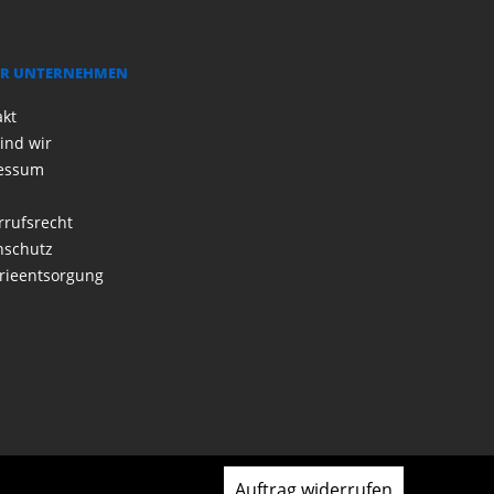
R UNTERNEHMEN
akt
ind wir
essum
rrufsrecht
nschutz
rieentsorgung
Auftrag widerrufen