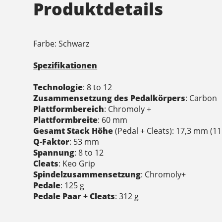
Produktdetails
Farbe: Schwarz
Spezifikationen
Technologie
: 8 to 12
Zusammensetzung des Pedalkörpers
: Carbon
Plattformbereich
: Chromoly +
Plattformbreite
: 60 mm
Gesamt Stack Höhe
(Pedal + Cleats): 17,3 mm (11 
Q-Faktor
: 53 mm
Spannung
: 8 to 12
Cleats
: Keo Grip
Spindelzusammensetzung
: Chromoly+
Pedale
: 125 g
Pedale Paar + Cleats
: 312 g