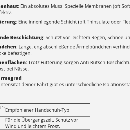
ßenhaut
: Ein absolutes Muss! Spezielle Membranen (oft Sof
fektiv.
lierung
: Eine innenliegende Schicht (oft Thinsulate oder F
nde Beschichtung
: Schützt vor leichtem Regen, Schnee u
ndchen
: Lange, eng abschließende Ärmelbündchen verhinde
cke befestigen.
nnenflächen
: Trotz Fütterung sorgen Anti-Rutsch-Beschichtu
bst bei Nässe.
Wärmegrad
tensität deiner Fahrt gibt es unterschiedliche Isolationsst
r-
Empfohlener Handschuh-Typ
Für die Übergangszeit, Schutz vor
Wind und leichtem Frost.