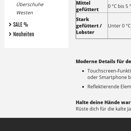
Mittel
Überschuhe
0 °C bis 5 
gefüttert
Westen
Stark
SALE %
gefüttert /
Unter 0 °C
Lobster
Neuheiten
Moderne Details für de
Touchscreen-Funkti
oder Smartphone b
Reflektierende Elem
Halte deine Hände warm
Rüste dich für die kalte