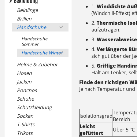
Bekleidung
1.
Winddichte Au
Beinlinge
(Windchill-Effekt) ef
Brillen
2.
Thermische Iso
Handschuhe
aufzutragen.
Handschuhe
3.
Wasserabweise
Sommer
4.
Verlängerte Bü
Handschuhe Winter
sich gut über der Ja
Helme & Zubehör
5.
Griffige Handi
Halt am Lenker, sel
Hosen
Jacken
Finde den richtigen 
Je nach Temperatur und In
Ponchos
Schuhe
Schutzkleidung
Temperatu
Socken
Isolationsgrad
Bereich
T-Shirts
Leicht
Über 5 °C
Trikots
gefüttert