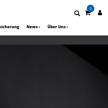
0
rsicherung
News
Über Uns