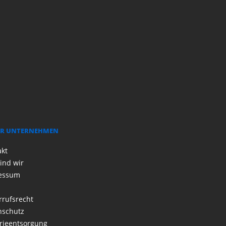
R UNTERNEHMEN
akt
ind wir
essum
rrufsrecht
nschutz
rieentsorgung